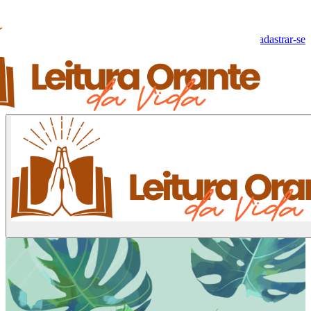
Olá, Visitante!
Fazer log-in
Cadastrar-se