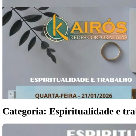
Categoria:
Espiritualidade e tr