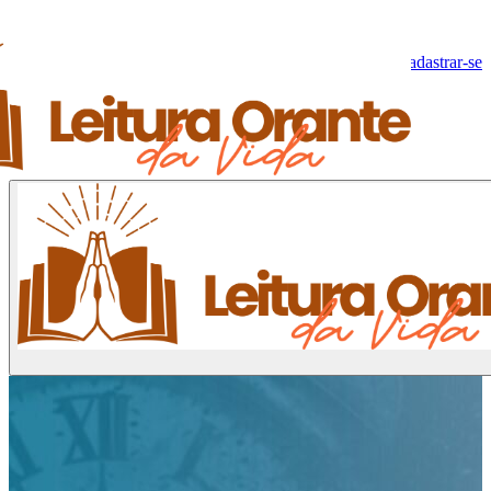
Olá, Visitante!
Fazer log-in
Cadastrar-se