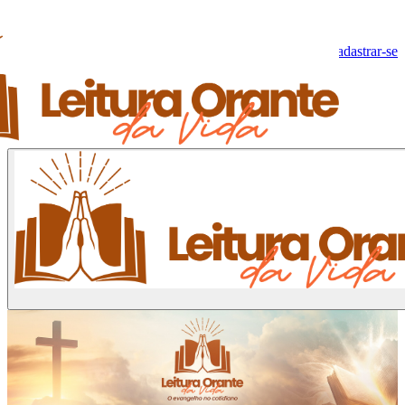
Olá, Visitante!
Fazer log-in
Cadastrar-se