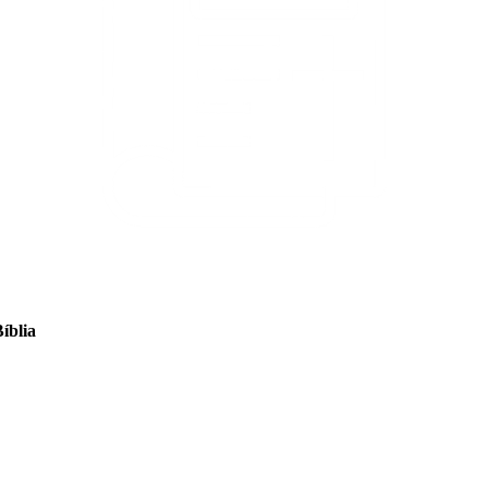
íblia