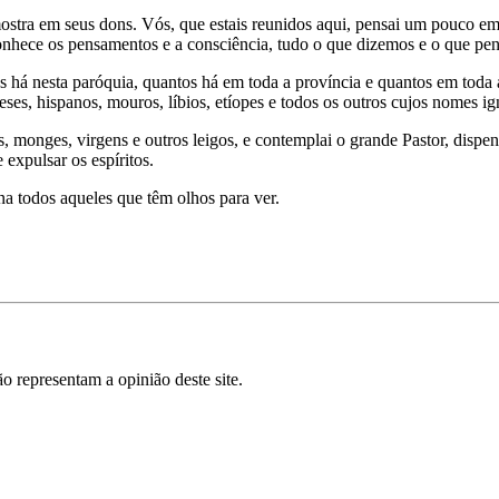
mostra em seus dons. Vós, que estais reunidos aqui, pensai um pouco 
conhece os pensamentos e a consciência, tudo o que dizemos e o que pe
os há nesta paróquia, quantos há em toda a província e quantos em toda
leses, hispanos, mouros, líbios, etíopes e todos os outros cujos nomes i
s, monges, virgens e outros leigos, e contemplai o grande Pastor, dis
 expulsar os espíritos.
a todos aqueles que têm olhos para ver.
o representam a opinião deste site.