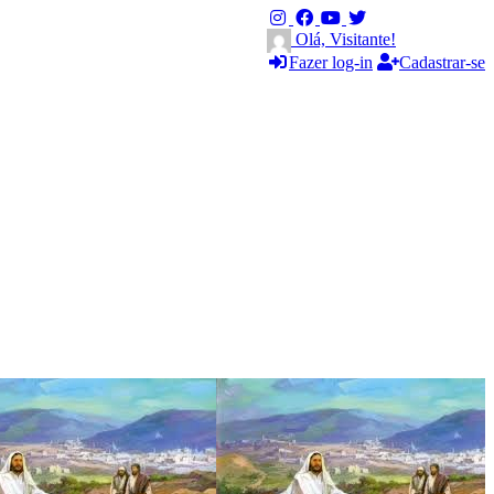
Olá, Visitante!
Fazer log-in
Cadastrar-se