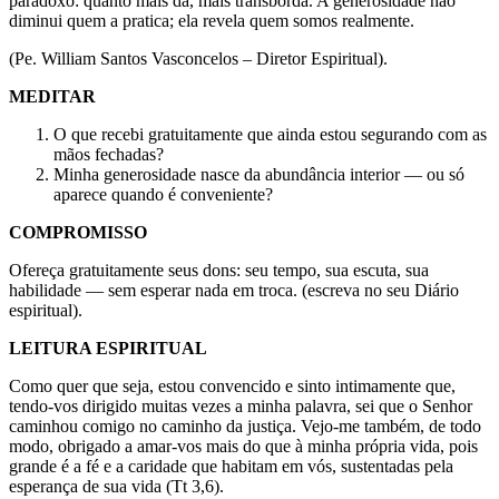
paradoxo: quanto mais dá, mais transborda. A generosidade não
diminui quem a pratica; ela revela quem somos realmente
.
(Pe. William Santos Vasconcelos – Diretor Espiritual).
MEDITAR
O que recebi gratuitamente que ainda estou segurando com as
mãos fechadas?
Minha generosidade nasce da abundância interior — ou só
aparece quando é conveniente?
COMPROMISSO
Ofereça gratuitamente seus dons: seu tempo, sua escuta, sua
habilidade — sem esperar nada em troca. (escreva no seu Diário
espiritual).
LEITURA ESPIRITUAL
Como quer que seja, estou convencido e sinto intimamente que,
tendo-vos dirigido muitas vezes a minha palavra, sei que o Senhor
caminhou comigo no caminho da justiça. Vejo-me também, de todo
modo, obrigado a amar-vos mais do que à minha própria vida, pois
grande é a fé e a caridade que habitam em vós, sustentadas pela
esperança de sua vida (Tt 3,6).