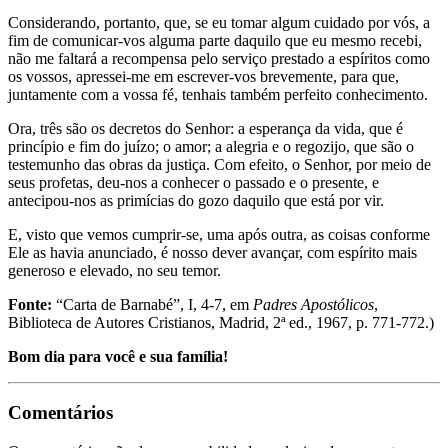
Considerando, portanto, que, se eu tomar algum cuidado por vós, a
fim de comunicar-vos alguma parte daquilo que eu mesmo recebi,
não me faltará a recompensa pelo serviço prestado a espíritos como
os vossos, apressei-me em escrever-vos brevemente, para que,
juntamente com a vossa fé, tenhais também perfeito conhecimento.
Ora, três são os decretos do Senhor: a esperança da vida, que é
princípio e fim do juízo; o amor; a alegria e o regozijo, que são o
testemunho das obras da justiça. Com efeito, o Senhor, por meio de
seus profetas, deu-nos a conhecer o passado e o presente, e
antecipou-nos as primícias do gozo daquilo que está por vir.
E, visto que vemos cumprir-se, uma após outra, as coisas conforme
Ele as havia anunciado, é nosso dever avançar, com espírito mais
generoso e elevado, no seu temor.
Fonte:
“Carta de Barnabé”, I, 4-7, em
Padres Apostólicos
,
Biblioteca de Autores Cristianos, Madrid, 2ª ed., 1967, p. 771-772.)
Bom dia para você e sua família!
Comentários