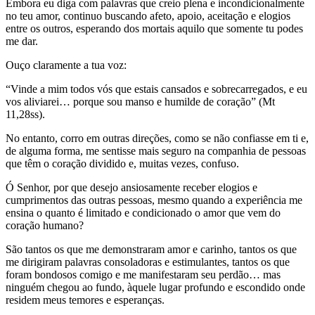
Embora eu diga com palavras que creio plena e incondicionalmente
no teu amor, continuo buscando afeto, apoio, aceitação e elogios
entre os outros, esperando dos mortais aquilo que somente tu podes
me dar.
Ouço claramente a tua voz:
“Vinde a mim todos vós que estais cansados e sobrecarregados, e eu
vos aliviarei… porque sou manso e humilde de coração” (Mt
11,28ss).
No entanto, corro em outras direções, como se não confiasse em ti e,
de alguma forma, me sentisse mais seguro na companhia de pessoas
que têm o coração dividido e, muitas vezes, confuso.
Ó Senhor, por que desejo ansiosamente receber elogios e
cumprimentos das outras pessoas, mesmo quando a experiência me
ensina o quanto é limitado e condicionado o amor que vem do
coração humano?
São tantos os que me demonstraram amor e carinho, tantos os que
me dirigiram palavras consoladoras e estimulantes, tantos os que
foram bondosos comigo e me manifestaram seu perdão… mas
ninguém chegou ao fundo, àquele lugar profundo e escondido onde
residem meus temores e esperanças.