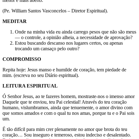
menor e mais aberto.
(Pe. William Santos Vasconcelos – Diretor Espiritual).
MEDITAR
Onde na minha vida eu ainda carrego pesos que não são meus
— o controle, a opinião alheia, a necessidade de aprovação?
Estou buscando descanso nos lugares certos, ou apenas
trocando um cansaço pelo outro?
COMPROMISSO
Repita hoje: Jesus manso e humilde de coração, tem piedade de
mim. (escreva no seu Diário espiritual).
LEITURA ESPIRITUAL
Ó Senhor Jesus, ao te fazeres homem, mostraste-nos o imenso amor
Daquele que te enviou, teu Pai celestial! Através do teu coração
humano, vislumbramos, ainda que tenuemente, o amor divino com
que somos amados e com o qual tu nos amas, porque tu e o Pai sois
um.
É tão difícil para mim crer plenamente no amor que brota do teu
coração… Sou inseguro e temeroso, estou indeciso e desalentado.