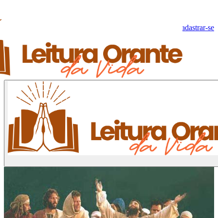
Olá, Visitante!
Fazer log-in
Cadastrar-se